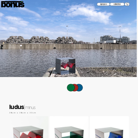
à propos
collection
ludus
|
minus
38cm x 38cm x 33cm